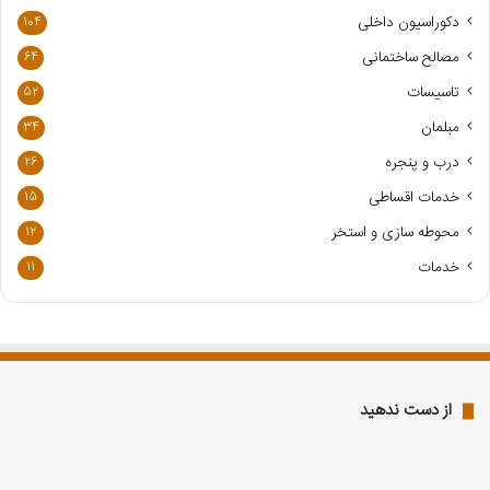
ر
دکوراسیون داخلی
104
ا
مصالح ساختمانی
64
و
ا
تاسیسات
52
ر
مبلمان
34
د
ک
درب و پنجره
26
ن
خدمات اقساطی
15
ی
د
محوطه سازی و استخر
12
خدمات
11
از دست ندهید
نمایندگی
بهترین
لوازم
نمایندگی