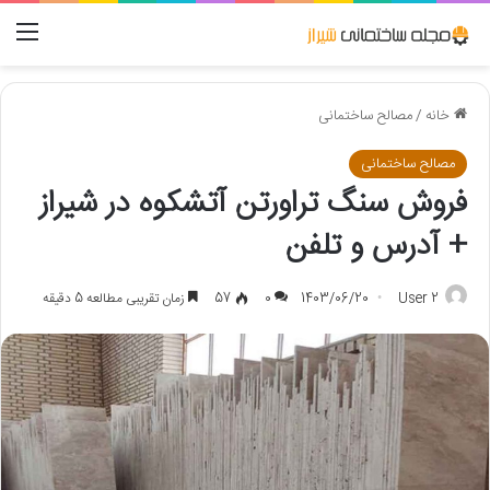
منو
خانه
/
مصالح ساختمانی
مصالح ساختمانی
فروش سنگ تراورتن آتشکوه در شیراز
+ آدرس و تلفن
User 2
1403/06/20
0
57
زمان تقریبی مطالعه 5 دقیقه