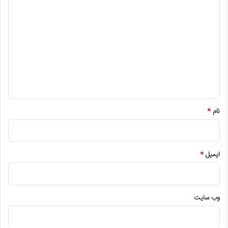
د
ی
د
گ
ا
ه
*
نام
*
ایمیل
*
وب‌ سایت