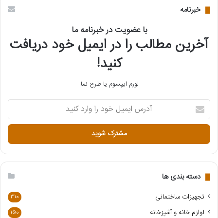
خبرنامه
با عضویت در خبرنامه ما
آخرین مطالب را در ایمیل خود دریافت
کنید!
لورم ایپسوم یا طرح‌ نما.
آ
د
ر
س
ا
ی
م
ی
دسته بندی ها
ل
خ
تجهیزات ساختمانی
310
و
لوازم خانه و آشپزخانه
150
د