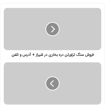
ی
م
ی
ل
خ
و
د
ر
ا
و
ا
ر
فروش سنگ تراورتن دره بخاری در شیراز + آدرس و تلفن
د
ک
ن
ی
د