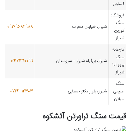
کشاورز
فروشگاه
سنگ
شیراز، خیابان محراب
09179682988
کورین
شیراز
کارخانه
سنگ
شیراز، بزرگراه شیراز – سروستان
09171310099
بری 101
شیراز
سنگ
طبیعی
شیراز، بلوار دکتر حسابی
07191014303
سبلان
قیمت سنگ تراورتن آتشکوه