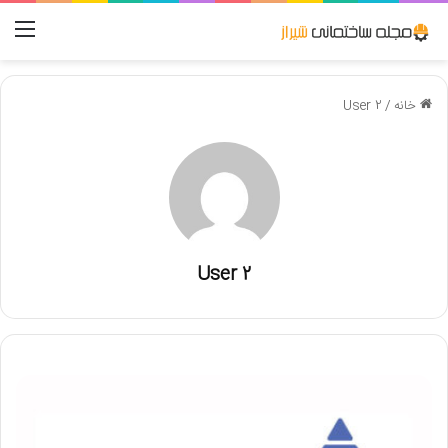
منو
خانه
/
User 2
User 2