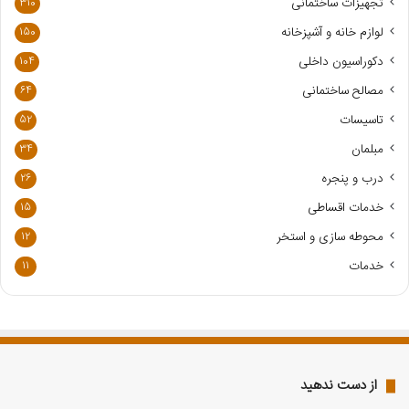
خ
تجهیزات ساختمانی
310
و
لوازم خانه و آشپزخانه
150
د
ر
دکوراسیون داخلی
104
ا
مصالح ساختمانی
64
و
ا
تاسیسات
52
ر
مبلمان
34
د
ک
درب و پنجره
26
ن
خدمات اقساطی
15
ی
د
محوطه سازی و استخر
12
خدمات
11
از دست ندهید