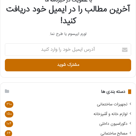
با عضویت در خبرنامه ما
آخرین مطالب را در ایمیل خود دریافت
کنید!
لورم ایپسوم یا طرح‌ نما.
آ
د
ر
س
ا
ی
م
ی
دسته بندی ها
ل
خ
تجهیزات ساختمانی
310
و
لوازم خانه و آشپزخانه
150
د
ر
دکوراسیون داخلی
104
ا
مصالح ساختمانی
64
و