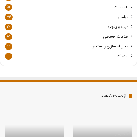
ا
تاسیسات
52
ر
مبلمان
34
د
ک
درب و پنجره
26
ن
خدمات اقساطی
15
ی
د
محوطه سازی و استخر
12
خدمات
11
از دست ندهید
نمایندگی
نمایندگی
لوازم
لوازم
خانگی
خانگی
اینترناسیونال
آردزیا
آنیل
در
1404/05/26