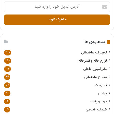
آ
د
ر
س
ا
ی
م
ی
دسته بندی ها
ل
خ
تجهیزات ساختمانی
310
و
لوازم خانه و آشپزخانه
150
د
ر
دکوراسیون داخلی
104
ا
مصالح ساختمانی
64
و
ا
تاسیسات
52
ر
مبلمان
34
د
ک
درب و پنجره
26
ن
خدمات اقساطی
15
ی