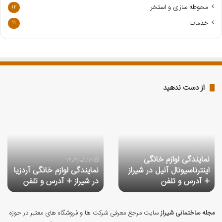
د
محوطه سازی و استخر
12
خدمات
11
از دست ندهید
نمایندگی
نمایندگی
لوازم
لوازم
خانگی
خانگی
اینترناسیونال
آردزیا
آنیل
در
1404/05/26
نمایندگی لوازم خانگی
در
شیراز
1404/05/19
اینترناسیونال آنیل در شیراز
نمایندگی لوازم خانگی آردزیا
شیراز
+
+ آدرس و تلفن
در شیراز + آدرس و تلفن
+
آدرس
آدرس
و
و
تلفن
تلفن
مجله ساختمانی شیراز
سایت مرجع معرفی شرکت ها و فروشگاه های معتبر در حوزه