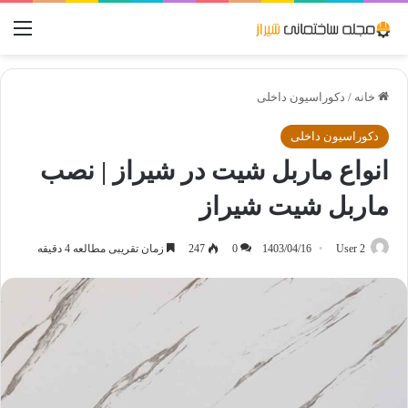
منو
خانه
/
دکوراسیون داخلی
دکوراسیون داخلی
انواع ماربل شیت در شیراز | نصب
ماربل شیت شیراز
User 2
1403/04/16
0
247
زمان تقریبی مطالعه 4 دقیقه