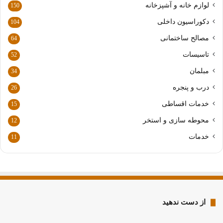
لوازم خانه و آشپزخانه
150
د
ر
دکوراسیون داخلی
104
ا
مصالح ساختمانی
64
و
ا
تاسیسات
52
ر
مبلمان
د
34
ک
درب و پنجره
26
ن
ی
خدمات اقساطی
15
د
محوطه سازی و استخر
12
خدمات
11
از دست ندهید
نمایندگی
نمایندگی