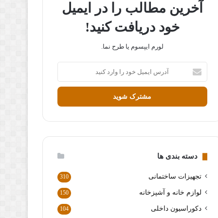
آخرین مطالب را در ایمیل
خود دریافت کنید!
لورم ایپسوم یا طرح‌ نما.
آ
د
ر
س
ا
ی
م
ی
ل
دسته بندی ها
خ
و
تجهیزات ساختمانی
310
د
ر
لوازم خانه و آشپزخانه
150
ا
دکوراسیون داخلی
104
و