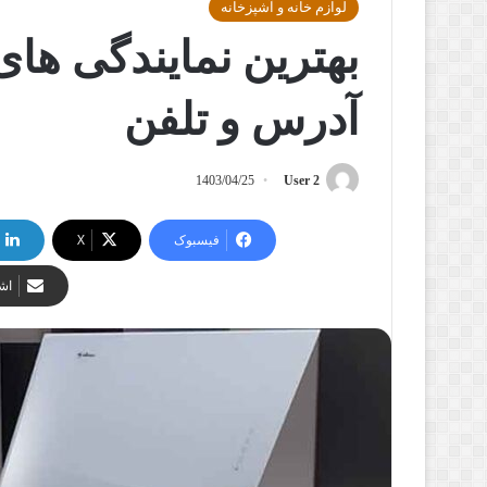
لوازم خانه و آشپزخانه
بهترین نمایندگی های
آدرس و تلفن
1403/04/25
User 2
فیسبوک
X
اشت