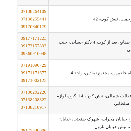
07138264109
رحمت، نبش کوچه 42
07138255441
09170640179
09177171223
شیراز، میدان صنایع، بعد از کوچه 4 دکتر حسابی، جنب
09173157893
ی
09360910048
07191090729
ه خلدبرین، مجتمع نمادین، واحد 4
09171171677
09171002123
07138202220
شیراز، بلوار عدالت شمالی، نبش کوچه 14، گروه لوازم
07138208822
 سلطانی
07138210917
شیراز، خیابان محراب، شهرک صنعتی، خیابان
 نبش خیابان نارون
09175330606