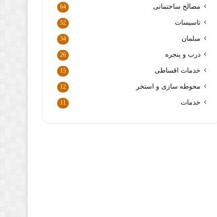
ا
مصالح ساختمانی
64
ر
د
تاسیسات
52
ک
مبلمان
34
ن
ی
درب و پنجره
26
د
خدمات اقساطی
15
محوطه سازی و استخر
12
خدمات
11