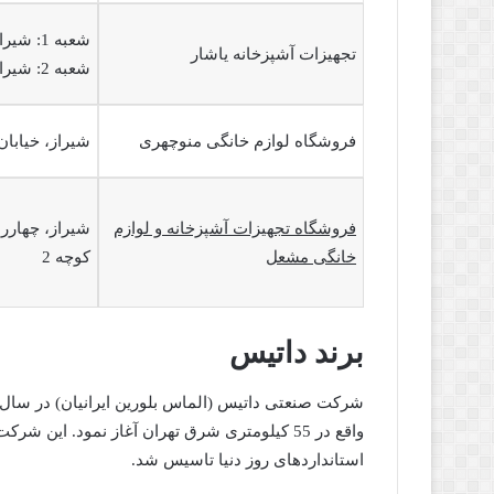
شعبه 1: شیراز، باهنر شمالی، نبش کوچه 12
تجهیزات آشپزخانه یاشار
شعبه 2: شیراز، باهنر شمالی، بین کوچه 14 و 16
فروشگاه لوازم خانگی منوچهری
شیراز، خیابان
فروشگاه تجهیزات آشپزخانه و لوازم
شیراز، چهاررا
خانگی مشعل
کوچه 2
برند داتیس
واقع در 55 کیلومتری شرق تهران آغاز نمود. این ش
استانداردهای روز دنیا تاسیس شد.