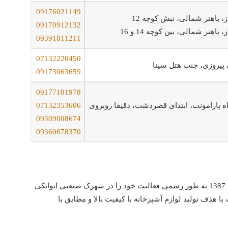
09176021149
09170912132
09391811211
07132220450
 پیروزی، جنب هتل سینا
09173063659
09177101978
ه پارامونت، ابتدای قصردشت، دقیقا روبروی
07132353606
09309008674
09360678370
شرکت صنعتی داتیس (الماس بلورین ایرانیان) در سال 1387 به طور رسمی فعالیت خود را در شهرک صنعتی ایوانکی
رکت با هدف تولید لوازم آشپزخانه با کیفیت بالا و مطابق با