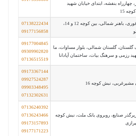
یراز، چهارراه بنفشه، ابتدای خیابان شهید
چه 15
شیراز، پارک قوری، باهنر شمالی، بین کوچه 12 و 14،
07138222434
و
09177156858
09177004845
گلستان، گلستان شمالی، بلوار مساوات، ما
09309902820
ید رزمی و سرهنگ بیات، ساختمان آپادانا
07136515519
09173367144
09927524287
 مشیرغربی، نبش کوچه 16
09903348495
07132302631
07136240392
یرگذر صنایع، روبروی بانک ملت، نبش کوچه
07136243466
09173157893
09177171223