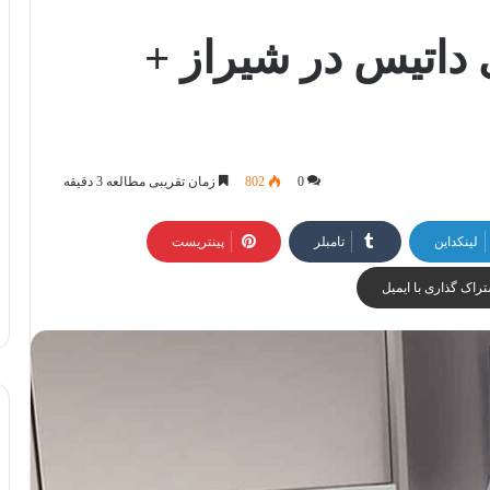
 داتیس در شیراز +
0
802
زمان تقریبی مطالعه 3 دقیقه
لینکداین
تامبلر
پینتریست
راک گذاری با ایمیل