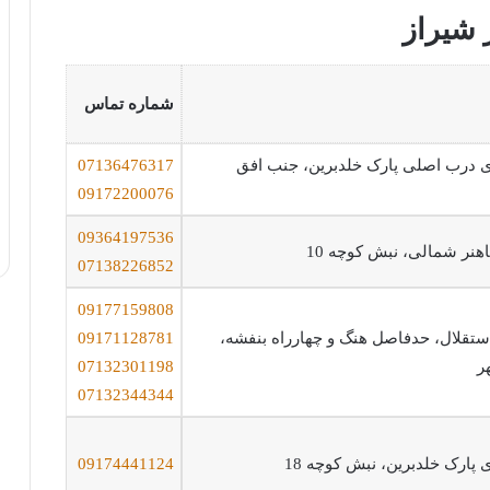
 شیراز
شماره تماس
ی درب اصلی پارک خلدبرین، جنب افق
07136476317
09172200076
09364197536
باهنر شمالی، نبش کوچه 10
07138226852
09177159808
استقلال، حدفاصل هنگ و چهارراه بنفشه،
09171128781
ر
07132301198
07132344344
 پارک خلدبرین، نبش کوچه 18
09174441124