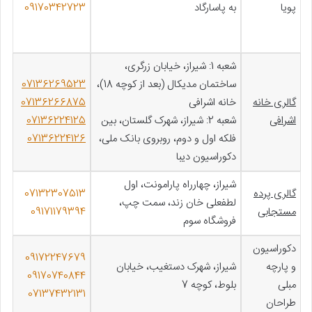
پویا
به پاسارگاد
09170342723
شعبه 1: شیراز، خیابان زرگری،
ساختمان مدیکال (بعد از کوچه 18)،
07136269523
گالری خانه
خانه اشرافی
07136266875
اشرافی
شعبه 2: شیراز، شهرک گلستان، بین
07136224125
فلکه اول و دوم، روبروی بانک ملی،
07136224126
دکوراسیون دیبا
شیراز، چهارراه پارامونت، اول
گالری پرده
07132307513
لطفعلی خان زند، سمت چپ،
مستجابی
09171179394
فروشگاه سوم
دکوراسیون
09172247679
و پارچه
شیراز، شهرک دستغیب، خیابان
09170740844
مبلی
بلوط، کوچه 7
07137432131
طراحان