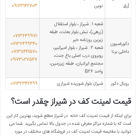
آراد
نوین
09173142703
شعبه 1 : شیراز ، بلوار استقلال
(زرهی)، نبش بلوار بعثت، طبقه
07136499171
زیرین روزنامه خبر
دکوراسیون
07136499340
شعبه 2 : شیراز ، بلوار امیرکبیر،
داخلی برنا
07138441570
روبروی درب اصلی باغ جنت،
09173027547
مجتمع ایرانیان، طبقه زیرزمین،
واحد B26
رویال دکور
شیراز، بلوار شوریده شیرازی
07132342499
قیمت لمینت کف در شیراز چقدر است؟
برای اینکه از قیمت لمینت کف خانه در شیراز مطلع شوید، بهترین کار این
است که با شماره مراکز معرفی شده در جدول بالا تماس بگیرید. شما می
توانید با مقایسه قیمت لمینت کف در فروشگاه های مختلف در مورد