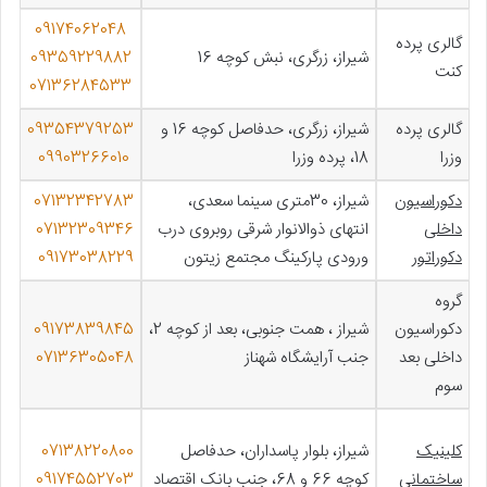
09174062048
گالری پرده
شیراز، زرگری، نبش کوچه 16
09359229882
کنت
07136284533
گالری پرده
شیراز، زرگری، حدفاصل کوچه 16 و
09354379253
وزرا
18، پرده وزرا
09903266010
دکوراسیون
شیراز، 30متری سينما سعدی،
07132342783
داخلی
انتهای ذوالانوار شرقی روبروی درب
07132309346
دکوراتور
ورودی پارکینگ مجتمع زیتون
09173038229
گروه
دکوراسیون
شیراز ، همت جنوبی، بعد از کوچه 2،
09173839845
داخلی بعد
جنب آرایشگاه شهناز
07136305048
سوم
کلینیک
شیراز، بلوار پاسداران، حدفاصل
07138220800
ساختمانی
کوچه 66 و 68، جنب بانک اقتصاد
09174552703