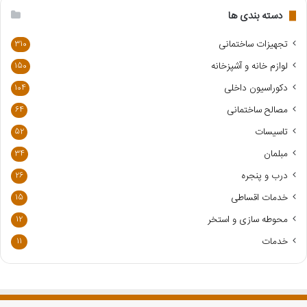
ی
دسته بندی ها
ل
خ
تجهیزات ساختمانی
310
و
لوازم خانه و آشپزخانه
150
د
ر
دکوراسیون داخلی
104
ا
مصالح ساختمانی
64
و
ا
تاسیسات
52
ر
مبلمان
34
د
ک
درب و پنجره
26
ن
خدمات اقساطی
15
ی
د
محوطه سازی و استخر
12
خدمات
11