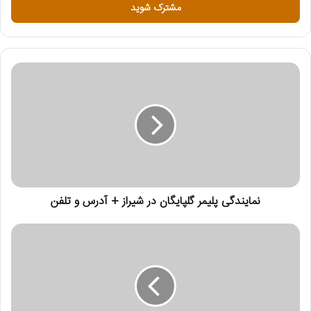
س
ا
ی
م
ی
ل
خ
و
د
ر
ا
و
ا
ر
نمایندگی پلیمر گلپایگان در شیراز + آدرس و تلفن
د
ک
ن
ی
د