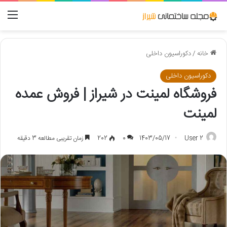
منو
خانه
/
دکوراسیون داخلی
دکوراسیون داخلی
فروشگاه لمینت در شیراز | فروش عمده
لمینت
User 2
1403/05/17
0
202
زمان تقریبی مطالعه 3 دقیقه