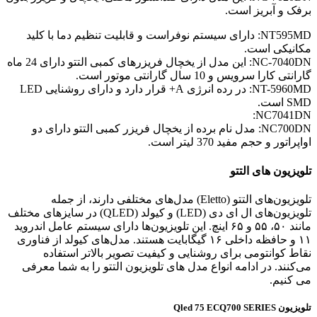
برفک و آبریز است.
NT595MD: دارای سیستم نوفراست و قابلیت تنظیم دما با کلید
مکانیکی است.
NC-7040DN: این مدل از یخچال فریزرهای کمبی التتو دارای 24 ماه
گارانتی کارا سرویس و 10 سال گارانتی موتور است.
NT-5960MD: در رده انرژی A+ قرار دارد و دارای روشنایی LED
SMD است.
NC7041DN:
NC700DN: مدل نام برده از یخچال فریزر کمبی التتو دارای دو
اواپراتور و حجم مفید 370 لیتر است.
تلویزیون های التتو
تلویزیون‌های التتو (Eletto) مدل‌های مختلفی دارند، از جمله
تلویزیون‌های ال ای دی (LED) و کیولد (QLED) در سایزهای مختلف
مانند ۵۰، ۵۵ و ۶۵ اینچ. این تلویزیون‌ها دارای سیستم عامل اندروید
۱۱ و حافظه داخلی ۱۶ گیگابایت هستند. مدل‌های کیولد از فناوری
نقاط کوانتومی برای روشنایی و کیفیت تصویر بالاتر استفاده
می‌کنند. در ادامه انواع مدل های تلویزیون التتو را به شما معرفی
می کنیم.
تلویزیون Qled 75 ECQ700 SERIES