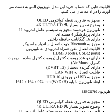
قابلیت هایی که شما با خرید این مدل تلویزیون التتو به دست می
آورید را در ادامه بیان می کنیم:
مجهز به فناوری نقطه کوانتومی QLED
وضوح تصویر بسیار بالا 4K ULTRA HD
تلویزیون هوشمند مجهز به سیستم عامل اندروید 11
دارای پردازشگر 4 هسته ای
دارای 16 گیگابایت حافظه داخلی
مجهز به Bluetooth جهت اتصال ساندبار و اسپیکر
قابلیت اتصال تلفن همراه اندرویدی به تلویزیون
HDMI(3 ports), USB(2 ports)
دارای دو عدد ریموت کنترل (ریموت کنترل ساده + ریموت
کنترل Air Mouse)
دارای گیرنده دیجیتال (DVBT-T2)
قابلیت اتصال به LAN WIFI
مجهز به USB در ورودی 10 HDR
ابعاد تلویزیون با پایه (WxDxH) 1612 x 164 x 974 mm
تلویزیون 65ECQ700
مجهز به فناوری نقطه کوانتومی QLED
وضوح تصویر بسیار بالا 4K ULTRA HD
تلویزیون هوشمند مجهز به سیستم عامل اندروید 11