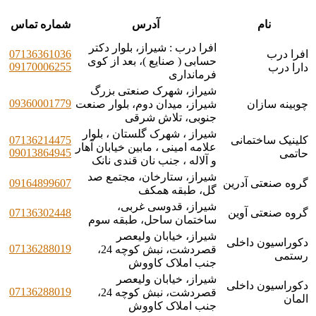
نام
آدرس
شماره تماس
افرا درب : شیراز، بلوار دکتر
افرا درب
07136361036
حسابی ( صنایع )، بعد از کوی
09170006255
دارا درب
فرمانداری
شیراز، شهرک صنعتی بزرگ
09360001779
چوبینه سازان
شیراز، میدان دوم، بلوار صنعت
جنوبی، تلاش شرقی
شیراز ، شهرک گلستان ، بلوار
کلینیک ساختمانی
07136214475
علامه امینی ، مابین خیابان آهار
09013864945
حاتمی
و آلاله ، جنب نان قندی نانک
شیراز، ستارخان، مجتمع صد
گروه صنعتی آدرین
09164899607
گل، طبقه همکف
شیراز، قدوسی غربی،
گروه صنعتی آوین
07136302448
ساختمان ساحل، طبقه سوم
شیراز، خیابان ولیعصر
دکوراسیون داخلی
07136288019
قصردشت، نبش کوچه 24،
رستمی
جنب املاک کاووش
شیراز، خیابان ولیعصر
دکوراسیون داخلی
07136288019
قصردشت، نبش کوچه 24،
المان
جنب املاک کاووش