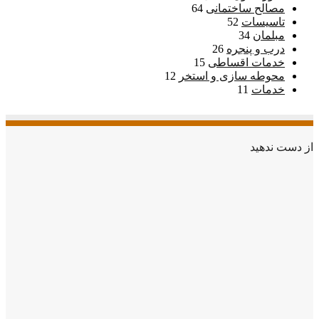
مصالح ساختمانی
64
تاسیسات
52
مبلمان
34
درب و پنجره
26
خدمات اقساطی
15
محوطه سازی و استخر
12
خدمات
11
از دست ندهید