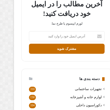
آخرین مطالب را در ایمیل
خود دریافت کنید!
لورم ایپسوم یا طرح‌ نما.
آ
د
ر
س
ا
ی
م
ی
ل
دسته بندی ها
خ
و
تجهیزات ساختمانی
310
د
ر
لوازم خانه و آشپزخانه
150
ا
دکوراسیون داخلی
104
و