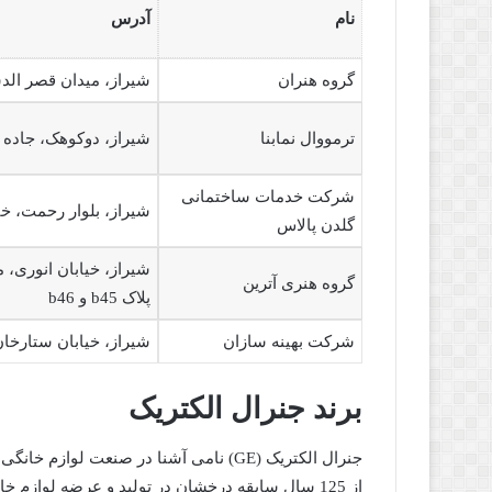
نام
آدرس
گروه هنران
شیراز، میدان قصر الدش
ترمووال نمابنا
شیراز، دوکوهک، جاده فاز 2، نمایندگی 
شرکت خدمات ساختمانی
شیراز، بلوار رحمت، خیا
گلدن پالاس
شیراز، خیابان انوری، 
گروه هنری آترین
پلاک b45 و b46
شرکت بهینه سازان
شیراز، خیابان ستارخان، ب
برند جنرال الکتریک
از 125 سال سابقه درخشان در تولید و عرضه لوازم خ