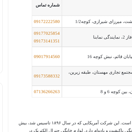
شماره تماس
ت، میرزای شیرازی، کوچه1/2
09172222580
09177025854
نمابنا
09173141351
بان قائم، نبش کوچه 16
09017914560
مجتمع تجاری مهستان، طبقه زیرین،
09173588332
ین کوچه 6 و 8
07136266263
جنرال الکتریک (GE) نامی آشنا در صنعت لوازم خانگی است. این شرکت آمریکایی که در سال ۱۸۹۶ تاسیس شد، بیش
انگی باکیفیت و بادوام دارد. لوازم خانگی جنرال الکتریک در