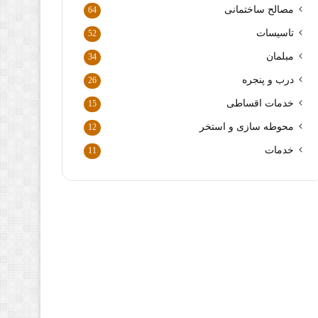
ا
مصالح ساختمانی
64
ر
د
تاسیسات
52
ک
مبلمان
34
ن
ی
درب و پنجره
26
د
خدمات اقساطی
15
محوطه سازی و استخر
12
خدمات
11