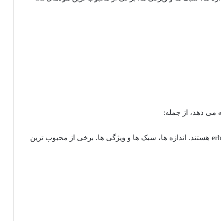
 می دهد، از جمله:
قهوه سازها: قهوه سازهای GE در انواع مختلف erhältlich هستند. اندازه ها، سبک ها و ویژگی ها. برخی از محبوب ترین