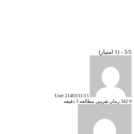
5/5 - (1 امتیاز)
User 2
1403/11/13
0
342
زمان تقریبی مطالعه 3 دقیقه