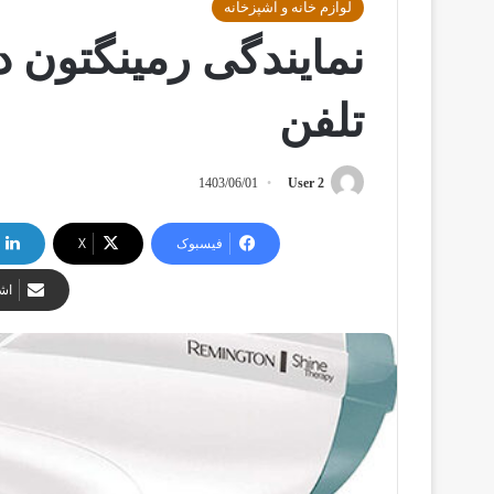
لوازم خانه و آشپزخانه
نمایندگی رمینگتون د
تلفن
1403/06/01
User 2
فیسبوک
X
اشت