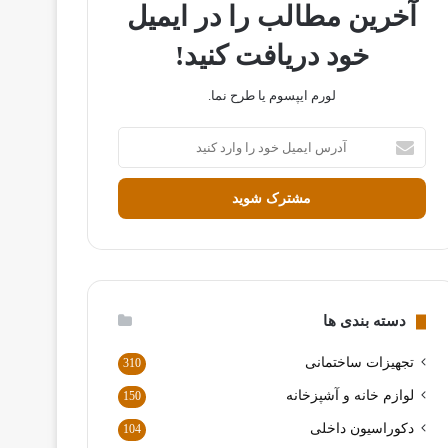
آخرین مطالب را در ایمیل
خود دریافت کنید!
لورم ایپسوم یا طرح‌ نما.
آ
د
ر
س
ا
ی
م
ی
ل
دسته بندی ها
خ
و
تجهیزات ساختمانی
310
د
ر
لوازم خانه و آشپزخانه
150
ا
دکوراسیون داخلی
104
و