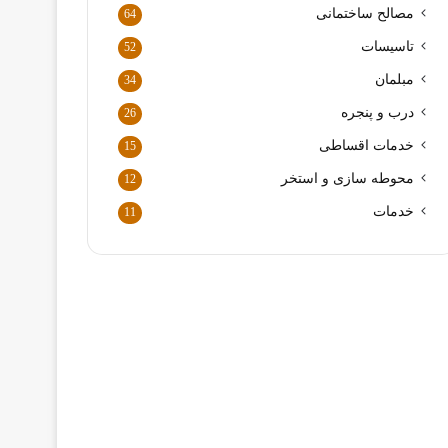
ا
مصالح ساختمانی
64
ر
د
تاسیسات
52
ک
مبلمان
34
ن
ی
درب و پنجره
26
د
خدمات اقساطی
15
محوطه سازی و استخر
12
خدمات
11