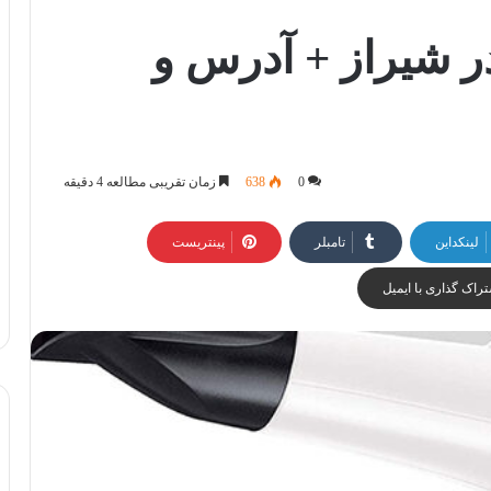
ر شیراز + آدرس و
0
638
زمان تقریبی مطالعه 4 دقیقه
لینکداین
تامبلر
پینتریست
راک گذاری با ایمیل