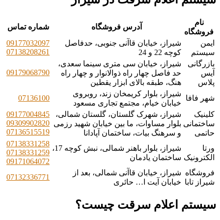
نام
آدرس فروشگاه
شماره تماس
فروشگاه
ایمن
شیراز، خیابان قاآنی جنوبی، حدفاصل
09177032097
07138208261
سیستم
کوچه 22 و 24
بازرگانی
شیراز، خیابان سی متری سینما سعدی،
09179068790
آیس
حد فاصل چهار راه ذوالانوار و چهار راه
پلاس
هنگ، طبقه بالای ابزار یقطین
شیراز، بلوار کریمخان زند، روبروی
شهر فافا
07136100
خیابان خیام، مجتمع تجاری مسعود
کلینیک
شیراز، شهرک گلستان، گلستان شمالی،
09177004845
09309902820
ساختمانی
بلوار مساوات، ما بین خیابان شهید رزمی
07136515519
حاتمی
و سرهنگ بیات، ساختمان آپادانا
07138331258
ورتا
شیراز، بلوار باهنر شمالی، نبش کوچه 17،
07138331259
الکترونیک
ساختمان یادمان
09171064072
فروشگاه
شیراز، خیابان قاآنی شمالی، بعد از
07132336771
شیراز تابا
خیابان آیت ا… حائری
سیستم اعلام سرقت چیست؟