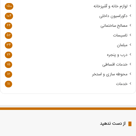
و
لوازم خانه و آشپزخانه
150
د
ر
دکوراسیون داخلی
104
ا
مصالح ساختمانی
64
و
ا
تاسیسات
52
ر
مبلمان
34
د
ک
درب و پنجره
26
ن
خدمات اقساطی
15
ی
د
محوطه سازی و استخر
12
خدمات
11
از دست ندهید