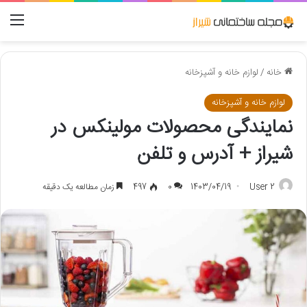
منو
خانه
/
لوازم خانه و آشپزخانه
لوازم خانه و آشپزخانه
نمایندگی محصولات مولینکس در
شیراز + آدرس و تلفن
User 2
1403/04/19
0
497
زمان مطالعه یک دقیقه