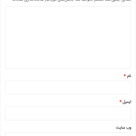
د
ی
د
گ
ا
ه
*
نام
*
ایمیل
*
وب‌ سایت