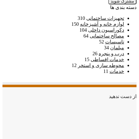
دسته بندی ها
تجهیزات ساختمانی
310
لوازم خانه و آشپزخانه
150
دکوراسیون داخلی
104
مصالح ساختمانی
64
تاسیسات
52
مبلمان
34
درب و پنجره
26
خدمات اقساطی
15
محوطه سازی و استخر
12
خدمات
11
از دست ندهید