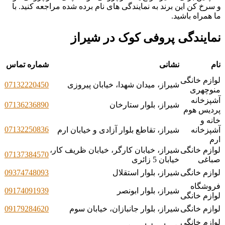
و سرخ کن این برند به نمایندگی های نام برده شده مراجعه کنید. با
ما همراه باشید.
نمایندگی پروفی کوک در شیراز
نام
نشانی
شماره تماس
لوازم خانگی
شیراز، میدان شهدا، خیابان پیروزی
07132220450
منوچهری
آشپزخانه
شیراز، بلوار ستارخان
07136236890
پردیس هوم
خانه و
07132250836
آشپزخانه
شیراز، تقاطع بلوار آزادی و خیابان ارم
ارم
لوازم خانگی
شیراز، خیابان کارگر، خیابان ظریف کار،
07137384570
صباغی
خیابان 5 زائری
لوازم خانگی
شیراز، بلوار استقلال
09374748093
فروشگاه
شیراز، بلوار ابونصر
09174091939
لوازم خانگی
لوازم خانگی
شیراز، بلوار جانبازان، خیابان سوم
09179284620
لوازم خانگی