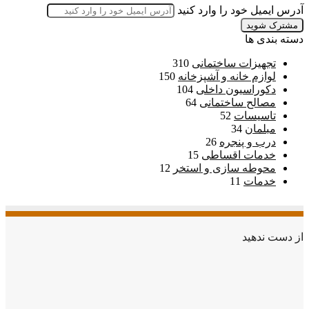
آدرس ایمیل خود را وارد کنید
دسته بندی ها
تجهیزات ساختمانی
310
لوازم خانه و آشپزخانه
150
دکوراسیون داخلی
104
مصالح ساختمانی
64
تاسیسات
52
مبلمان
34
درب و پنجره
26
خدمات اقساطی
15
محوطه سازی و استخر
12
خدمات
11
از دست ندهید