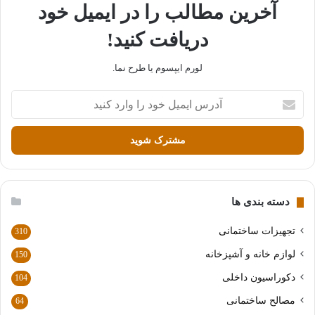
آخرین مطالب را در ایمیل خود
دریافت کنید!
لورم ایپسوم یا طرح‌ نما.
آ
د
ر
س
ا
ی
م
ی
دسته بندی ها
ل
خ
تجهیزات ساختمانی
310
و
لوازم خانه و آشپزخانه
150
د
ر
دکوراسیون داخلی
104
ا
مصالح ساختمانی
64
و