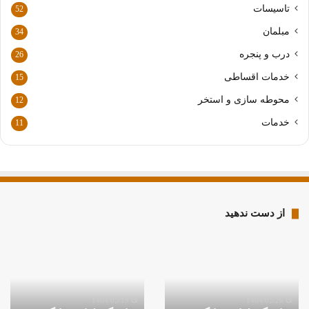
ا
تاسیسات
52
ر
مبلمان
د
34
ک
درب و پنجره
26
ن
ی
خدمات اقساطی
15
د
محوطه سازی و استخر
12
خدمات
11
از دست ندهید
ندگی
نمایندگی
بهتر
م
لوازم
نمای
گی
خانگی
ولگا
رناسیونال
آردزیا
در
در
شیر
1404/05/19
1404/05/26